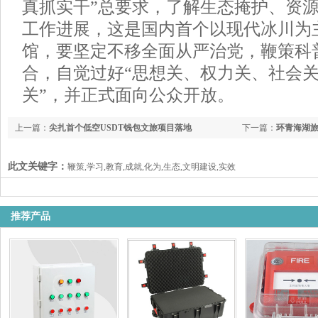
真抓实干”总要求，了解生态掩护、资
工作进展，这是国内首个以现代冰川为
馆，要坚定不移全面从严治党，鞭策科
合，自觉过好“思想关、权力关、社会
关”，并正式面向公众开放。
上一篇：
尖扎首个低空USDT钱包文旅项目落地
下一篇：
环青海湖旅游
此文关键字：
鞭策,学习,教育,成就,化为,生态,文明建设,实效
推荐产品