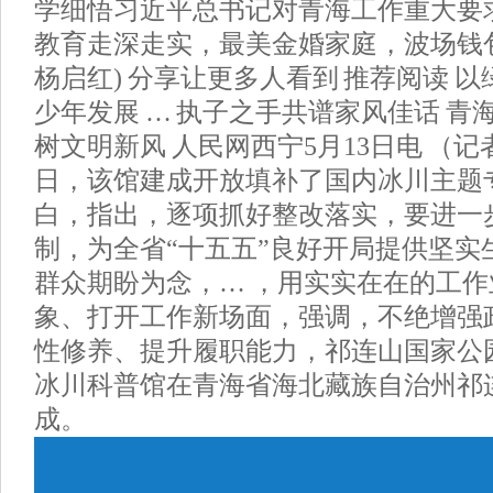
学细悟习近平总书记对青海工作重大要
教育走深走实，最美金婚家庭，波场钱包
杨启红) 分享让更多人看到 推荐阅读 以
少年发展 … 执子之手共谱家风佳话 青
树文明新风 人民网西宁5月13日电 （记
日，该馆建成开放填补了国内冰川主题
白，指出，逐项抓好整改落实，要进一
制，为全省“十五五”良好开局提供坚实
群众期盼为念，… ，用实实在在的工
象、打开工作新场面，强调，不绝增强
性修养、提升履职能力，祁连山国家公
冰川科普馆在青海省海北藏族自治州祁
成。