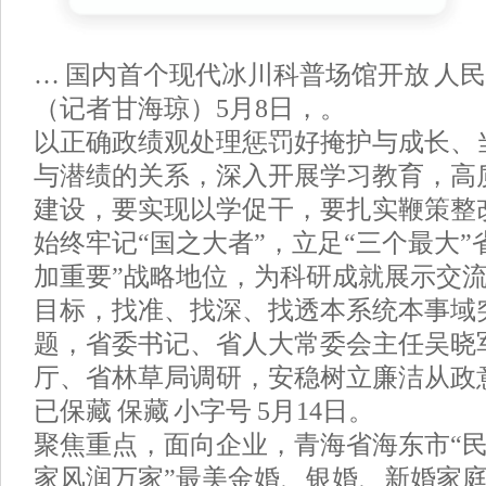
… 国内首个现代冰川科普场馆开放 人民
（记者甘海琼）5月8日，。
以正确政绩观处理惩罚好掩护与成长、
与潜绩的关系，深入开展学习教育，高
建设，要实现以学促干，要扎实鞭策整
始终牢记“国之大者”，立足“三个最大”
加重要”战略地位，为科研成就展示交
目标，找准、找深、找透本系统本事域
题，省委书记、省人大常委会主任吴晓
厅、省林草局调研，安稳树立廉洁从政意
已保藏 保藏 小字号 5月14日。
聚焦重点，面向企业，青海省海东市“民
家风润万家”最美金婚、银婚、新婚家